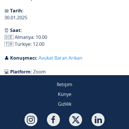
📅
Tarih:
30.01.2025
⏰
Saat:
🇩🇪 Almanya: 10.00
🇹🇷 Türkiye: 12.00
👤
Konuşmacı:
Avukat Baran Arıkan
💻
Platform:
Zoom
İletişim
Künye
Gizlilik