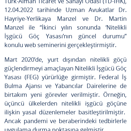
Türk-Alman Ticaret ve Sanayi Odası (TD-IHK),
12.04.2022 tarihinde Uzman Avukatlar Dr.
Hayriye-Yerlikaya Manzel ve Dr. Martin
Manzel ile “İkinci yılın sonunda ‘Nitelikli
İşgücü Göç Yasası’nın güncel durumu”
konulu web seminerini gerçekleştirmiştir.
Mart 2020’de, yurt dışından nitelikli göçü
güçlendirmeyi amaçlayan Nitelikli İşgücü Göç
Yasası (FEG) yürürlüğe girmiştir. Federal İş
Bulma Ajansı ve Yabancılar Dairelerine de
birtakım yeni görevler verilmiştir. Örneğin,
üçüncü ülkelerden nitelikli işgücü göçüne
ilişkin yasal düzenlemeler basitleştirilmiştir.
Ancak pandemi ve beraberindeki tedbirlerle
uygulama durma noktasına gelmiştir.