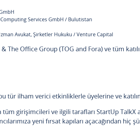
h
t GmbH
d Computing Services GmbH / Bulutistan
 Uzman Avukat, Şirketler Hukuku / Venture Capital
& The Office Group (TOG and Fora) ve tüm katılımcı
ür ilham verici etkinliklerle üyelerine ve katılım
n tüm girişimcileri ve ilgili tarafları StartUp Talk
lımcılarımıza yeni fırsat kapıları açacağından hi