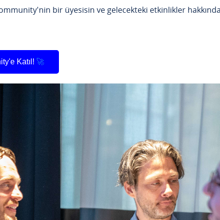
mmunity'nin bir üyesisin ve gelecekteki etkinlikler hakkında 
y'e Katıl!
🚀