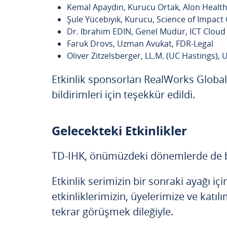
Kemal Apaydın, Kurucu Ortak, Alon Healt
Şule Yücebıyık, Kurucu, Science of Impac
Dr. Ibrahim EDIN, Genel Müdür, ICT Clou
Faruk Drovs, Uzman Avukat, FDR-Legal
Oliver Zitzelsberger, LL.M. (UC Hastings),
Etkinlik sponsorları RealWorks Global 
bildirimleri için teşekkür edildi.
Gelecekteki Etkinlikler
TD-IHK, önümüzdeki dönemlerde de bu t
Etkinlik serimizin bir sonraki ayağı içi
etkinliklerimizin, üyelerimize ve katı
tekrar görüşmek dileğiyle.