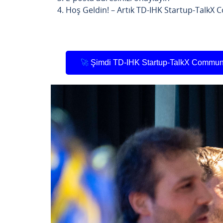
Hoş Geldin! – Artık TD-IHK Startup-TalkX Co
🚀
Şimdi TD-IHK Startup-TalkX Communit