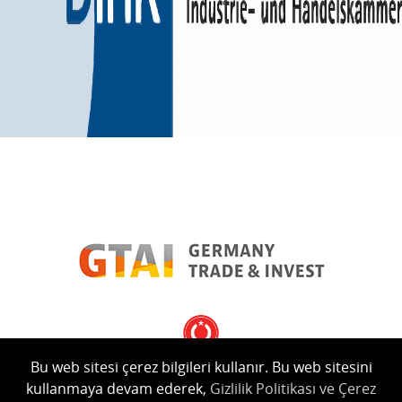
Bu web sitesi çerez bilgileri kullanır. Bu web sitesini
kullanmaya devam ederek,
Gizlilik Politikası ve Çerez